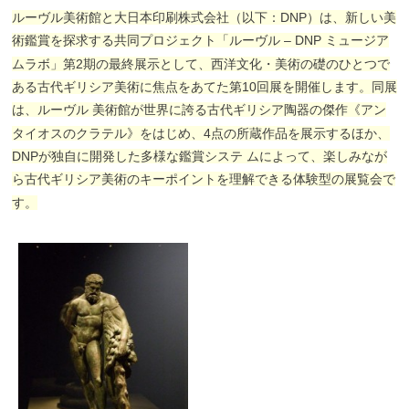
ルーヴル美術館と大日本印刷株式会社（以下：DNP）は、新しい美
術鑑賞を探求する共同プロジェクト「ルーヴル – DNP ミュージア
ムラボ」第2期の最終展示として、西洋文化・美術の礎のひとつで
ある古代ギリシア美術に焦点をあてた第10回展を開催します。同展
は、ルーヴル 美術館が世界に誇る古代ギリシア陶器の傑作《アン
タイオスのクラテル》をはじめ、4点の所蔵作品を展示するほか、
DNPが独自に開発した多様な鑑賞システ ムによって、楽しみなが
ら古代ギリシア美術のキーポイントを理解できる体験型の展覧会で
す。