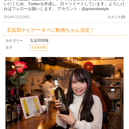
いだくため、Twitterを作成し、日々ツイートしています。よろしけ
ればフォローお願いします。 アカウント：@gotandastyle
2014年12月26日
コメント(0)
五反田ナビゲーターに帆南ちゃん決定！
五反田情報
カテゴリー
タグ
五反田学園