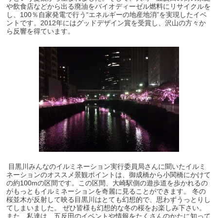
や飲食店などから出る廃油をバイオディーゼル燃料にリサイクルを
し、100％自家発電で行う“エネルギーの地産地消”を実現したイベ
ントです。2012年にはグッドデザイン賞を受賞し、沢山の方々か
ら反響を得ています。
目黒川みんなのイルミネーション実行委員局さんに聞いたイルミ
ネーションのオススメ景観ポイントは、御成橋から小関橋にかけて
の約100mの区間です。この区間、大崎駅側の遊歩道を歩かれるの
がもっともイルミネーションを奇麗に見ることができます。 冬の
桜並木が反射して映る目黒川はとても幻想的で、思わずうっとりし
てしまいました。 ぜひ皆様も幻想的な冬の桜をお楽しみ下さい。
また、私達は、五反田のイベントや情報をたくさんのかたに知って