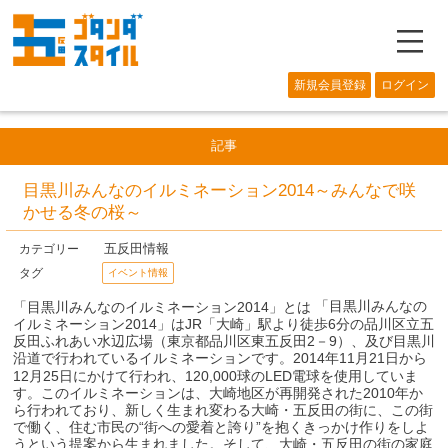
―
新規会員登録
ログイン
記事
目黒川みんなのイルミネーション2014～みんなで咲
かせる冬の桜～
五反田情報
カテゴリー
タグ
イベント情報
「目黒川みんなの
「目黒川みんなのイルミネーション2014」とは
イルミネーション2014」はJR「大崎」駅より徒歩6分の品川区立五
反田ふれあい水辺広場（東京都品川区東五反田2－9）、及び目黒川
沿道で行われているイルミネーションです。2014年11月21日から
12月25日にかけて行われ、120,000球のLED電球を使用していま
す。このイルミネーションは、大崎地区が再開発された2010年か
ら行われており、新しく生まれ変わる大崎・五反田の街に、この街
で働く、住む市民の“街への愛着と誇り”を抱くきっかけ作りをしよ
うという提案から生まれました。そして、大崎・五反田の街の家庭