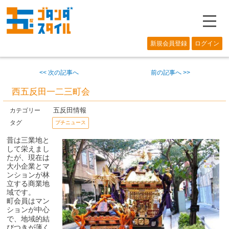
―
新規会員登録
ログイン
<< 次の記事へ
前の記事へ >>
西五反田一二三町会
五反田情報
カテゴリー
タグ
プチニュース
昔は三業地と
して栄えまし
たが、現在は
大小企業とマ
ンションが林
立する商業地
域です。
町会員はマン
ションが中心
で、地域的結
びつきが薄く