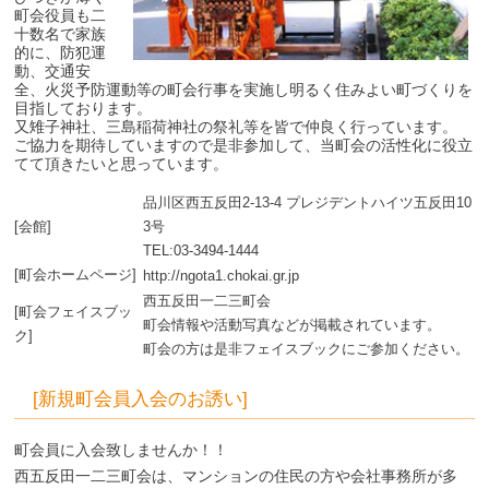
町会役員も二
十数名で家族
的に、防犯運
動、交通安
全、火災予防運動等の町会行事を実施し明るく住みよい町づくりを
目指しております。
又雉子神社、三島稲荷神社の祭礼等を皆で仲良く行っています。
ご協力を期待していますので是非参加して、当町会の活性化に役立
てて頂きたいと思っています。
品川区西五反田2-13-4 プレジデントハイツ五反田10
[会館]
3号
TEL:03-3494-1444
[町会ホームページ]
http://ngota1.chokai.gr.jp
西五反田一二三町会
[町会フェイスブッ
町会情報や活動写真などが掲載されています。
ク]
町会の方は是非フェイスブックにご参加ください。
[新規町会員入会のお誘い]
町会員に入会致しませんか！！
西五反田一二三町会は、マンションの住民の方や会社事務所が多