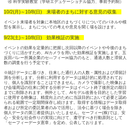
④ 科学実験教室（学研エデュケーショナル協力、事前予約制）
10/2(月)～10/8(日) 来場者のまちに対する意見の収集
イベント来場者を対象に本地区のまちづくりについてのパネルや模
型を展示し、まちについての考えや意見を聞く場を設けます。
9/23(土)～10/8(日) 効果検証の実施
イベントの効果を定量的に把握し次回以降のイベントや今後のまち
づくりに活かすため、AIカメラを用いた効果検証を実施します。五
反田バレー所属企業のセ―フィー㈱協力のもと、通過人数と滞留人
数の調査を行う予定です。
※統計データに基づき、往来した通行人の人数・属性および滞留計
測を分析します。分析に利用するデータは統計的に処理されてお
り、個人を識別することはできません。カメラで撮影した映像およ
び会場周辺の往来に関する分析データはイベント終了後所定の期日
までに削除されます。例外として、AIモデル改善を目的とした学習
に使用する映像は、精度向上のために当該目的において必要と認め
られる範囲で一定期間保存し続けます。取得する情報はデータ取得
者および所定の委託業者のみで活用し、法令に基づく場合を除き、
個人データの第三者提供はいたしません。セーフィー(株)では、安
心・安全な社会作りの実現に向けて、遵守すべき行動原則として
「セーフィーデータ憲章」を定め、公表しております。