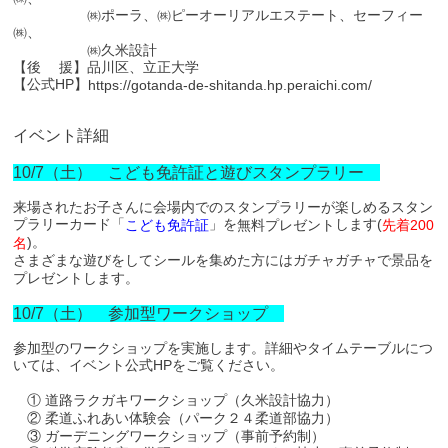
㈱ポーラ、㈱ピーオーリアルエステート、セーフィー
㈱、
㈱久米設計
【後 援】品川区、立正大学
【公式HP】
https://gotanda-de-shitanda.hp.peraichi.com/
イベント詳細
10/7（土） こども免許証と遊びスタンプラリー
来場されたお子さんに会場内でのスタンプラリーが楽しめるスタン
プラリーカード「
」を
します(
無料プレゼント
こども免許証
先着200
)。
名
さまざまな遊びをしてシールを集めた方にはガチャガチャで景品を
プレゼントします。
10/7（土） 参加型ワークショップ
参加型のワークショップを実施します。詳細やタイムテーブルにつ
いては、イベント公式HPをご覧ください。
① 道路ラクガキワークショップ（久米設計協力）
② 柔道ふれあい体験会（パーク２４柔道部協力）
③ ガーデニングワークショップ（事前予約制）