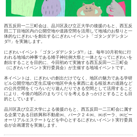
西五反田一二三町会は、品川区及び立正大学の後援のもと、西五反
田二丁目地区内の公開空地や道路空間を活用して地域のお祭りと一
体的なにぎわいを創出するにぎわいイベント「ゴタンダデシタン
ダ!!」を実施します。
にぎわいイベント「ゴタンダデシタンダ!!」は、毎年10月初旬に行
われる地域の神事である雉子神社例大祭と一体となってにぎわいを
創出することを目的に、今回初めて実施する西五反田一二三町会
（にぎわいイベント実行委員会）が主催する地域イベントです。
本イベントは、にぎわいの創出だけでなく、地区の魅力である学研
ビル公開空地の芝生広場や地区中央を東西に走る桜並木の道路など
の公共空間をくつろいだり遊んだりできる空間として活用すること
により、今後の地区のまちづくりを考えるきっかけとすることも目
的としています。
品川区及び立正大学による後援のもと、西五反田一二三町会に属す
る企業である日鉄興和不動産㈱、パーク２４㈱、㈱ポーラ、㈱ピー
オーリアルエステートなどを中心とするにぎわいイベント実行委員
会が企画運営を実施します。