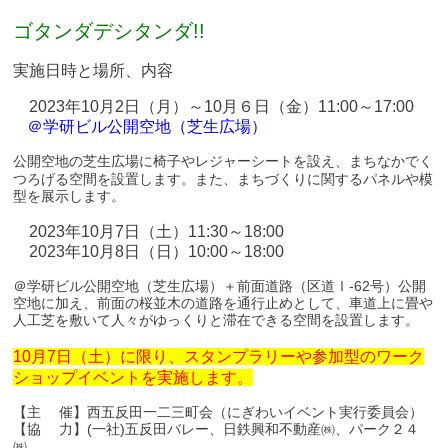
ゴタンダデシタンダ!!
実施日時と場所、内容
2023年10月2日（月）～10月６日（金）11:00～17:00
＠学研ビル公開空地（芝生広場）
公開空地の芝生広場に椅子やレジャーシートを設え、まちなかでく
つろげる空間を設置します。また、まちづくりに関するパネルや模
型を展示します。
2023年10月7日（土）11:30～18:00
2023年10月8日（日）10:00～18:00
＠学研ビル公開空地（芝生広場）＋前面道路（区道Ⅰ-62号）公開
空地に加え、前面の桜並木の道路を通行止めとして、車道上に畳や
人工芝を敷いて人々がゆっくりと滞在できる空間を設置します。
10月7日（土）に限り、スタンプラリーや参加型のワーク
ショップイベントを実施します。
【主 催】西五反田一二三町会（にぎわいイベント実行委員会）
【協 力】(一社)五反田バレー、日鉄興和不動産㈱、パーク２４
㈱、