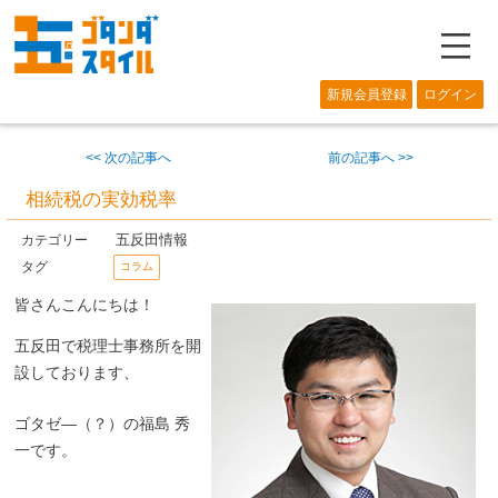
―
新規会員登録
ログイン
<< 次の記事へ
前の記事へ >>
相続税の実効税率
五反田情報
カテゴリー
タグ
コラム
皆さんこんにちは！
五反田で税理士事務所を開
設しております、
ゴタゼ―（？）の福島 秀
一です。