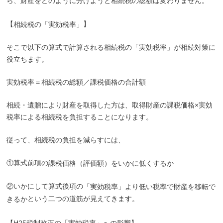
ら、財産をどのように分けようと相続税の総額は変わりません。
【
】
相続税の「実効税率」
そこで以下の算式で計算される相続税の「実効税率」が相続対策に
役立ちます。
実効税率＝相続税の総額／課税価格の合計額
相続・遺贈により財産を取得した方は、取得財産の課税価格×実効
税率による相続税を負担することになります。
従って、相続税の負担を減らすには、
①算式前項の
課税価格（評価額）をいかに低くするか
②いかにして算式後項の
「実効税率」より低い税率で財産を移転で
という二つの道筋が見えてきます。
きるか
【
H25
税制改正の「実効税率」への影響
】