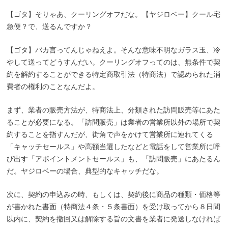
【ゴタ】そりゃあ、クーリングオフだな。【ヤジロベー】クール宅
急便？で、送るんですか？
【ゴタ】バカ言ってんじゃねえよ。そんな意味不明なガラス玉、冷
やして送ってどうすんだい。クーリングオフってのは、無条件で契
約を解約することができる特定商取引法（特商法）で認められた消
費者の権利のことなんだよ。
まず、業者の販売方法が、特商法上、分類された訪問販売等にあた
ることが必要になる。「訪問販売」は業者の営業所以外の場所で契
約することを指すんだが、街角で声をかけて営業所に連れてくる
「キャッチセールス」や高額当選したなどと電話をして営業所に呼
び出す「アポイントメントセールス」も、「訪問販売」にあたるん
だ。ヤジロベーの場合、典型的なキャッチだな。
次に、契約の申込みの時、もしくは、契約後に商品の種類・価格等
が書かれた書面（特商法４条・５条書面）を受け取ってから８日間
以内に、契約を撤回又は解除する旨の文書を業者に発送しなければ