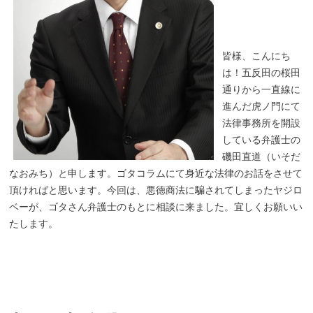
皆様、こんにち
は！五反田の桜田
通りから一直線に
進んだ虎ノ門にて
法律事務所を開設
している弁護士の
磯田直道（いそだ
なおみち）と申します。ゴタコラムにて身近な法律のお話をさせて
頂ければと思います。今回は、悪徳商法に騙されてしまったヤジロ
ベーが、ゴタさん弁護士のもとに相談に来ました。宜しくお願いい
たします。