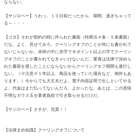
ならない。
【ヤジロベー】うわっ、１０日前だったから、期間、過ぎちゃって
る～・・・
【ゴタ】それが契約の時に作られた書面（特商法４条・５条書面）
だな。よく、見せてみろ。クーリングオフのことが何にも書かれて
ないじゃないか。赤枠の中に赤字で８ポイント以上の字でクーリン
グオフのことが書かれてなきゃいけないんだ。業者は法律で決めら
れた書面を渡したことにならないからクーリングオフ期間も進行し
ない。（※注意※１年以上、商品を使っていた場合など、例外もあ
ります。）今からでも大丈夫だよ。電子内容証明で出しといてやる
よ。代金はまだ払ってないんだろ、よかったな。あとは、この意味
不明なガラス玉を業者負担で引き取らせるだけだ。
【ヤジロベー】さすが、兄貴！！
【法律まめ知識】クーリングオフについて