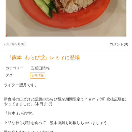
2017年9月9日
コメント(0)
『熊本 わらび堂』レミィに登場
五反田情報
カテゴリー
タグ
お店情報
ライター望月です。
新食感の口どけと話題のわらび餅が期間限定でｒｅｍｙ(4F 吹抜広場)に
やってきました。(本日まで)
『熊本 わらび堂』
上品なわらび餅を食べて、熊本復興も応援しちゃいましょう。