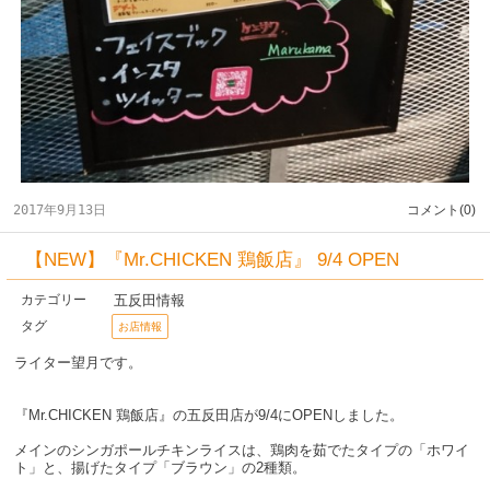
2017年9月13日
コメント(0)
【NEW】『Mr.CHICKEN 鶏飯店』 9/4 OPEN
五反田情報
カテゴリー
タグ
お店情報
ライター望月です。
『Mr.CHICKEN 鶏飯店』の五反田店が9/4にOPENしました。
メインのシンガポールチキンライスは、鶏肉を茹でたタイプの「ホワイ
ト」と、揚げたタイプ「ブラウン」の2種類。