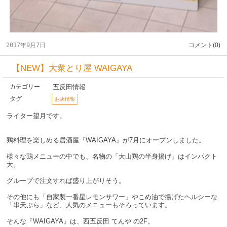
2017年9月7日
コメント(0)
【NEW】大衆とり屋 WAIGAYA
五反田情報
カテゴリー
タグ
お店情報
ライター望月です。
鶏料理を楽しめる居酒屋『WAIGAYA』が7月にオープンしました。
様々な鶏メニューの中でも、名物の「大山鶏の半身揚げ」はインパクト
大。
グループで注文すれば盛り上がりそう。
その他にも「自家製一番星レモンサワー」やこめ油で揚げたヘルシーな
「串天ぷら」など、人気のメニューもそろっています。
そんな『WAIGAYA』は、西五反田 てんや の2F。