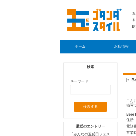
五
る
飲
ホーム
お店情報
検索
B
▼
:
キーワード
こん
猫写
Beer
住所 
電話番
最近のエントリー
営業時
「みんなの五反田フェス