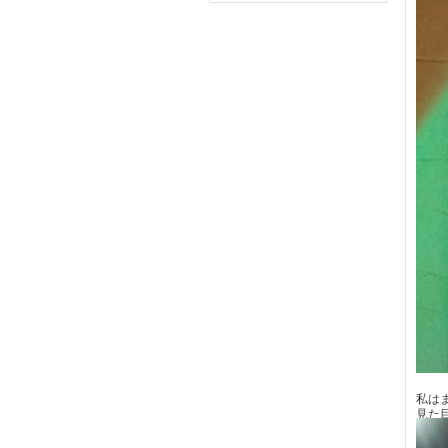
私は
見た