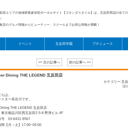
反田エリアの地域密着参加型ポータルサイト【ゴタンダスタイル】は、五反田周辺の全て
！
食店のグルメ情報からビューティー、スクールまでお得な情報が満載！
イベント
五反田学園
プチニュース
<< 次の記事へ
前の記事へ >>
eer Dining THE LEGEND 五反田店
カテゴリー:五
(
お
にちは。
ライター長谷川です。
 Dining THE LEGEND 五反田店
東京都品川区西五反田2-5-8 野津ビル 4F
号 03-6431-9567
間【月～土】17:00~05:00