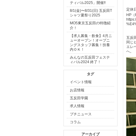
ティバル2025」開催‼
【日
定休
8/1(金)〜8/31(日) 五反田T
HP（
シャツ夏祭り2025
https
MO5東京五反田の特徴紹
%E4%
介！
【求人募集・飲食】4月ニ
五反
ューオープン！オープニ
同じ
ングスタッフ募集！扶養
エレ
内ＯＫ！
へ。
みんなの五反田フェステ
ィバル2024 終了！
タグ
イベント情報
お店情報
五反田学園
求人情報
プチニュース
コラム
アーカイブ