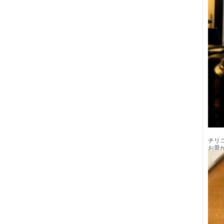
チリ
お皿