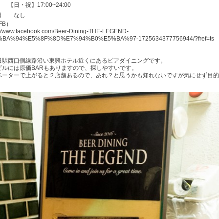
・祝】17:00~24:00
日 なし
FB）
://www.facebook.com/Beer-Dining-THE-LEGEND-
BA%94%E5%8F%8D%E7%94%B0%E5%BA%97-1725634377756944/?fref=ts
田駅西口側線路沿い東興ホテル近くにあるビアダイニングです。
ビルには原価BARもありますので、探しやすいです。
ベーターで上がると２店舗あるので、あれ？と思うかも知れないですが気にせず目的