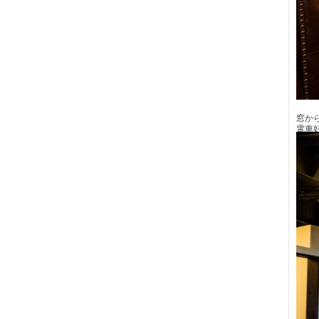
窓か
電車