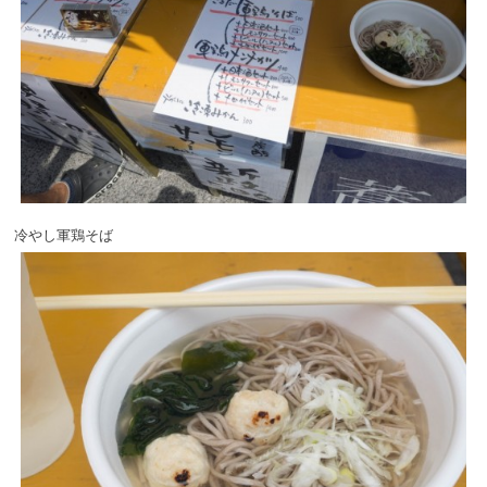
冷やし軍鶏そば