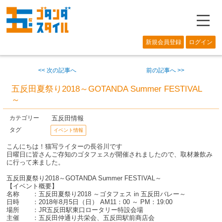
―
新規会員登録
ログイン
<< 次の記事へ
前の記事へ >>
五反田夏祭り2018～GOTANDA Summer FESTIVAL
～
五反田情報
カテゴリー
タグ
イベント情報
こんにちは！猫写ライターの長谷川です
日曜日に皆さんご存知のゴタフェスが開催されましたので、取材兼飲み
に行って来ました。
五反田夏祭り2018～GOTANDA Summer FESTIVAL～
【イベント概要】
名称 ：五反田夏祭り2018 ～ゴタフェス in 五反田バレー～
日時 ：2018年8月5日（日） AM11：00 ～ PM：19:00
場所 ：JR五反田駅東口ロータリー特設会場
主催 ：五反田仲通り共栄会、五反田駅前商店会