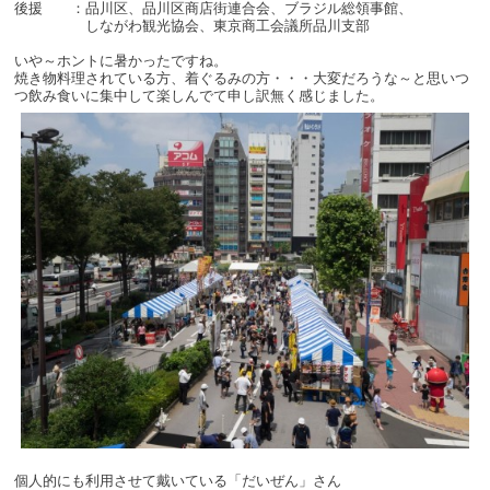
後援 ：品川区、品川区商店街連合会、ブラジル総領事館、
しながわ観光協会、東京商工会議所品川支部
いや～ホントに暑かったですね。
焼き物料理されている方、着ぐるみの方・・・大変だろうな～と思いつ
つ飲み食いに集中して楽しんでて申し訳無く感じました。
個人的にも利用させて戴いている「だいぜん」さん