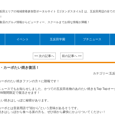
反田エリアの地域密着参加型ポータルサイト【ゴタンダスタイル】は、五反田周辺の全て
！
食店のグルメ情報からビューティー、スクールまでお得な情報が満載！
イベント
五反田学園
プチニュース
<< 次の記事へ
前の記事へ >>
・カーポたい焼き復活！
カテゴリー:五
カーポのたい焼きファンの方々に朗報です！
ニュースでもお知らせしました、かつての五反田名物のあのたい焼きをTap Tapオー
GW期間限定で復活させます！
たい焼きはしっぽに秘密があります。
カーポとは音楽用語で”頭から”という意味があるそうです。
焼きはしっぽから食べる派の方も、ぜひ頭から豪快にかぶりついてください！