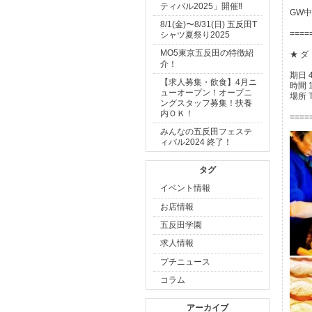
ティバル2025」開催‼
GW
8/1(金)〜8/31(日) 五反田T
====
シャツ夏祭り2025
MO5東京五反田の特徴紹
★ ダ
介！
期日 
【求人募集・飲食】4月ニ
時間 1
ューオープン！オープニ
場所 
ングスタッフ募集！扶養
内ＯＫ！
====
みんなの五反田フェステ
ィバル2024 終了！
タグ
イベント情報
お店情報
五反田学園
求人情報
プチニュース
コラム
アーカイブ