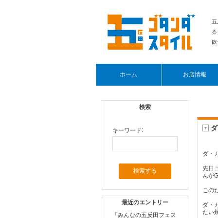
五
る
飲
ホーム
お店情報
検索
ダ
▼
:
キーワード
ダ・
先日
んが
この
最近のエントリー
ダ・
たい
「みんなの五反田フェス