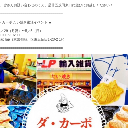
中、皆さんお誘い合わせのうえ、是非五反田東口に遊びにお越しください！
================================
・カーポ たい焼き復活イベント ★
4／29（月祝）〜5／5（日）
0:00〜16:00
TapTap（東京都品川区東五反田1-23-2 1F）
================================