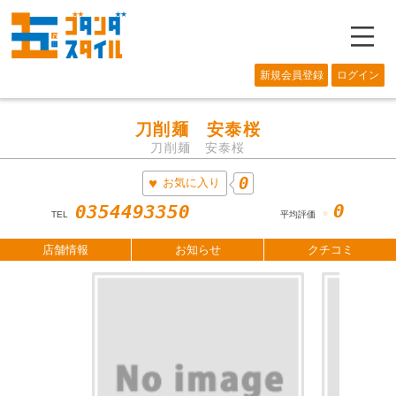
―
新規会員登録
ログイン
刀削麺 安泰桜
刀削麺 安泰桜
0
お気に入り
0
0354493350
☆
TEL
平均評価
店舗情報
お知らせ
クチコミ