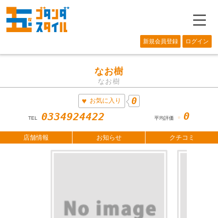
―
新規会員登録
ログイン
なお樹
なお樹
0
お気に入り
0
0334924422
☆
TEL
平均評価
店舗情報
お知らせ
クチコミ