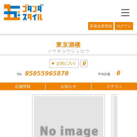
―
新規会員登録
ログイン
東京酒楼
トウキョウシュロウ
0
お気に入り
0
05055965870
☆
TEL
平均評価
店舗情報
お知らせ
クチコミ