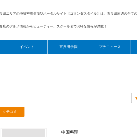
反田エリアの地域密着参加型ポータルサイト【ゴタンダスタイル】は、五反田周辺の全て
！
食店のグルメ情報からビューティー、スクールまでお得な情報が満載！
イベント
五反田学園
プチニュース
クチコミ
中国料理