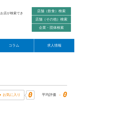
店舗（飲食）検索
のお店が検索でき
店舗（その他）検索
企業・団体検索
コラム
求人情報
0
0
お気に入り
☆
平均評価