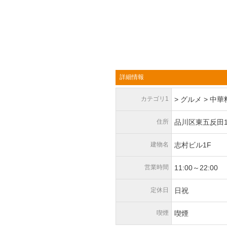
詳細情報
カテゴリ1
> グルメ > 中
住所
品川区東五反田1-
建物名
志村ビル1F
営業時間
11:00～22:00
定休日
日祝
喫煙
喫煙