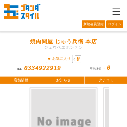
―
新規会員登録
ログイン
焼肉問屋 じゅう兵衛 本店
ジュウベエホンテン
0
お気に入り
0
0334922919
☆
TEL
平均評価
店舗情報
お知らせ
クチコミ