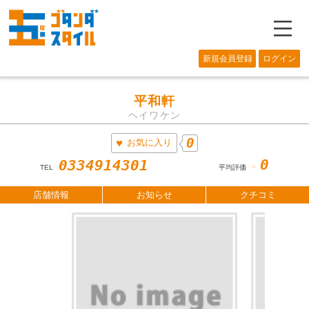
―
新規会員登録
ログイン
平和軒
ヘイワケン
0
お気に入り
0
0334914301
☆
TEL
平均評価
店舗情報
お知らせ
クチコミ